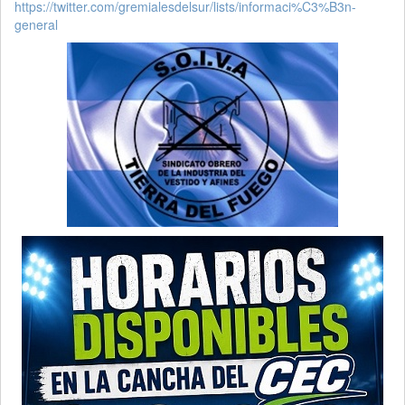
https://twitter.com/gremialesdelsur/lists/informaci%C3%B3n-
general