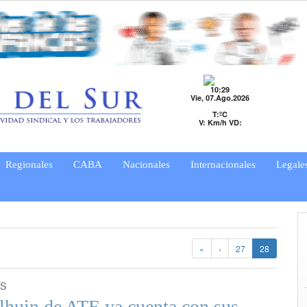
10:29
Vie, 07.Ago.2026
T:ºC
V: Km/h VD:
Regionales
CABA
Nacionales
Internacionales
Legale
«
‹
27
28
ES
lhuin de ATE ya cuenta con sus