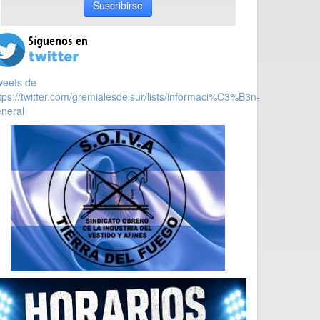
Suscribirse
weets de
tps://twitter.com/gremialesdelsur/lists/informaci%C3%B3n-
neral