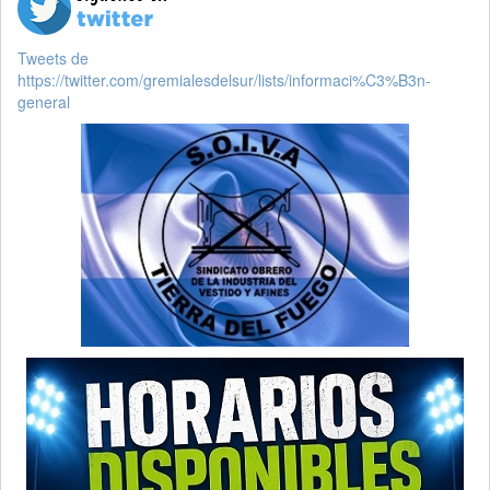
Tweets de
https://twitter.com/gremialesdelsur/lists/informaci%C3%B3n-
general