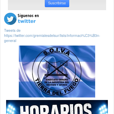
Suscribirse
Tweets de
https://twitter.com/gremialesdelsur/lists/informaci%C3%B3n-
general