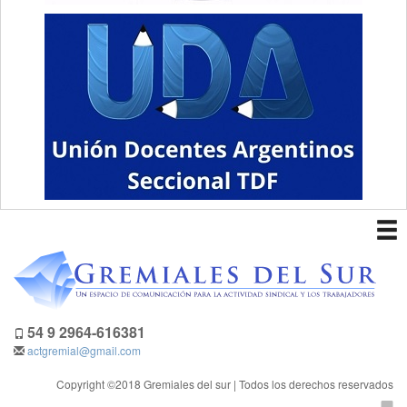
To
nav
54 9 2964-616381
actgremial@gmail.com
Copyright ©2018 Gremiales del sur | Todos los derechos reservados