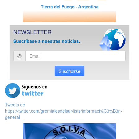
NEWSLETTER
Suscríbase a nuestras noticias.
Ingresar
@
email
Suscribirse
Tweets de
https://twitter.com/gremialesdelsur/lists/informaci%C3%B3n-
general