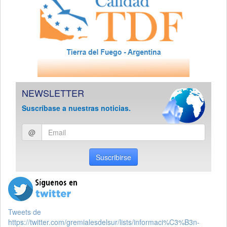
NEWSLETTER
Suscríbase a nuestras noticias.
Ingresar
@
email
Suscribirse
Tweets de
https://twitter.com/gremialesdelsur/lists/informaci%C3%B3n-