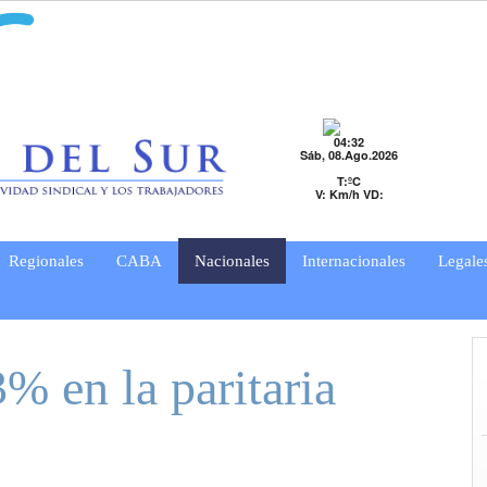
04:32
Sáb, 08.Ago.2026
T:ºC
V: Km/h VD:
Regionales
CABA
Nacionales
Internacionales
Legale
% en la paritaria