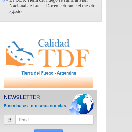
10
La UDA Tierra del Fuego se suma al Plan
Nacional de Lucha Docente durante el mes de
agosto
NEWSLETTER
Suscríbase a nuestras noticias.
Ingresar
@
email