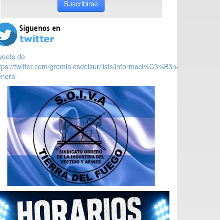
Suscribirse
weets de
tps://twitter.com/gremialesdelsur/lists/informaci%C3%B3n-
neral