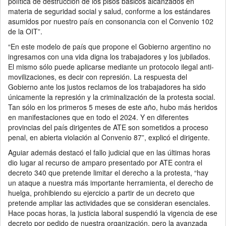
política de destrucción de los pisos básicos alcanzados en
materia de seguridad social y salud, conforme a los estándares
asumidos por nuestro país en consonancia con el Convenio 102
de la OIT”.
“En este modelo de país que propone el Gobierno argentino no
ingresamos con una vida digna los trabajadores y los jubilados.
El mismo sólo puede aplicarse mediante un protocolo ilegal anti-
movilizaciones, es decir con represión. La respuesta del
Gobierno ante los justos reclamos de los trabajadores ha sido
únicamente la represión y la criminalización de la protesta social.
Tan sólo en los primeros 5 meses de este año, hubo más heridos
en manifestaciones que en todo el 2024. Y en diferentes
provincias del país dirigentes de ATE son sometidos a proceso
penal, en abierta violación al Convenio 87”, explicó el dirigente.
Aguiar además destacó el fallo judicial que en las últimas horas
dio lugar al recurso de amparo presentado por ATE contra el
decreto 340 que pretende limitar el derecho a la protesta, “hay
un ataque a nuestra más importante herramienta, el derecho de
huelga, prohibiendo su ejercicio a partir de un decreto que
pretende ampliar las actividades que se consideran esenciales.
Hace pocas horas, la justicia laboral suspendió la vigencia de ese
decreto por pedido de nuestra organización, pero la avanzada