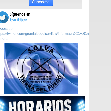
Suscribirse
weets de
tps://twitter.com/gremialesdelsur/lists/informaci%C3%B3n-
neral