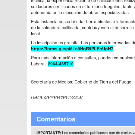
técnica; la experiencia reciente de calificaciones reali
soldadores certificados en el territorio fueguino, tan
autonomía en la ejecución de obras especializadas.
Esta instancia busca brindar herramientas e informaci
de la soldadura calificada, contribuyendo al desarrollo 
local.
La inscripción es gratuita. Las personas interesadas d
https://forms.gle/pM1o9NqR9PLEhUpH7
.
Para más información o consultas, pueden comunicar
Laboral:
2964-465710
.
Secretaría de Medios. Gobierno de Tierra del Fuego.
Fuente: gremialesdelsur.com.ar
Comentarios
Los comentarios publicados son de exclusiv
IMPORTANTE: