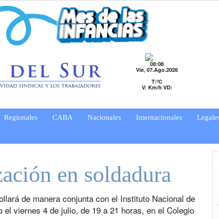
08:08
Vie, 07.Ago.2026
T:ºC
V: Km/h VD:
Regionales
CABA
Nacionales
Internacionales
Legale
zación en soldadura
ollará de manera conjunta con el Instituto Nacional de
o el viernes 4 de julio, de 19 a 21 horas, en el Colegio