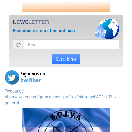
NEWSLETTER
Suscríbase a nuestras noticias.
Ingresar
@
email
Suscribirse
Tweets de
https://twitter.com/gremialesdelsur/lists/informaci%C3%B3n-
general