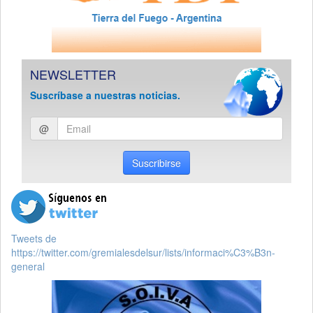
NEWSLETTER
Suscríbase a nuestras noticias.
Ingresar
@
email
Suscribirse
Tweets de
https://twitter.com/gremialesdelsur/lists/informaci%C3%B3n-
general