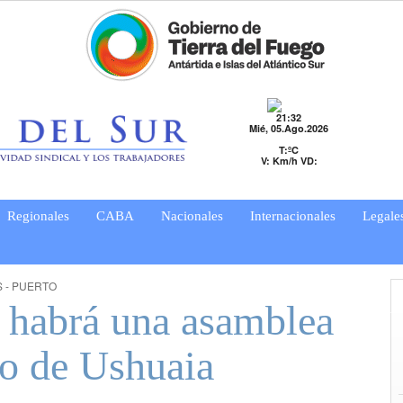
21:32
Mié, 05.Ago.2026
T:ºC
V: Km/h VD:
Regionales
CABA
Nacionales
Internacionales
Legale
 - PUERTO
 habrá una asamblea
to de Ushuaia