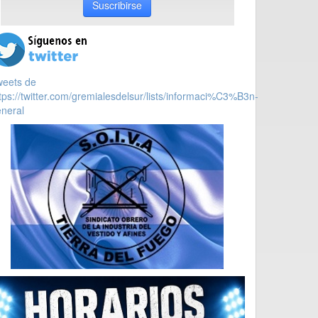
Suscribirse
weets de
tps://twitter.com/gremialesdelsur/lists/informaci%C3%B3n-
neral