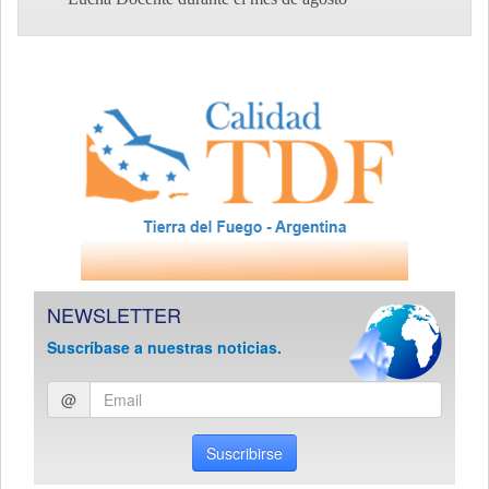
NEWSLETTER
Suscríbase a nuestras noticias.
Ingresar
@
email
Suscribirse