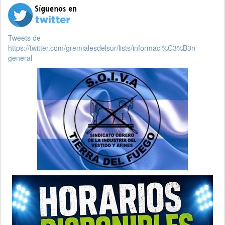
Tweets de
https://twitter.com/gremialesdelsur/lists/informaci%C3%B3n-
general