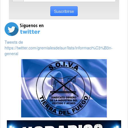
email
Suscribirse
Tweets de
https://twitter.com/gremialesdelsur/lists/informaci%C3%B3n-
general