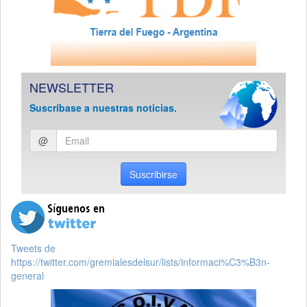
NEWSLETTER
Suscríbase a nuestras noticias.
Ingresar
@
email
Suscribirse
Tweets de
https://twitter.com/gremialesdelsur/lists/informaci%C3%B3n-
general