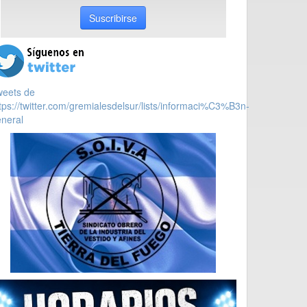
Suscribirse
weets de
tps://twitter.com/gremialesdelsur/lists/informaci%C3%B3n-
neral