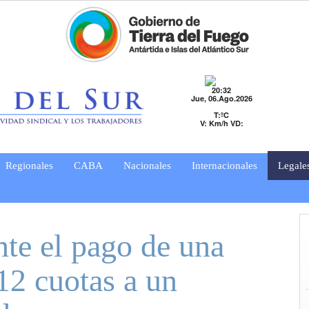
20:32
Jue, 06.Ago.2026
T:ºC
V: Km/h VD:
Regionales
CABA
Nacionales
Internacionales
Legale
te el pago de una
12 cuotas a un