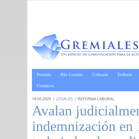
Portada
Río Grande
Ushuaia
Tolhuin
Contacto
19.05.2026 |
LEGALES
| REFORMA LABORAL
Avalan judicialmen
indemnización en 