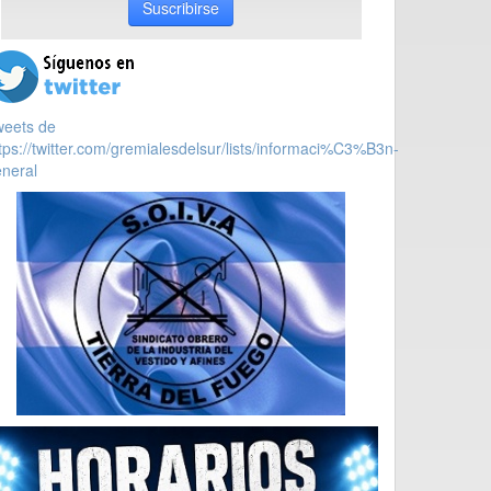
Suscribirse
weets de
tps://twitter.com/gremialesdelsur/lists/informaci%C3%B3n-
neral