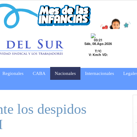
03:21
Sáb, 08.Ago.2026
T:ºC
V: Km/h VD:
Regionales
CABA
Nacionales
Internacionales
Legale
te los despidos
I