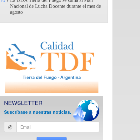
10
La UDA Tierra del Fuego se suma al Plan
Nacional de Lucha Docente durante el mes de
agosto
NEWSLETTER
Suscríbase a nuestras noticias.
Ingresar
@
email