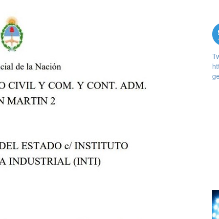
T
ht
ge