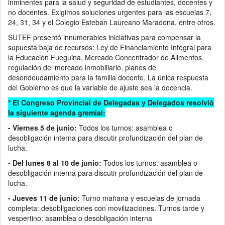
inminentes para la salud y seguridad de estudiantes, docentes y
no docentes. Exigimos soluciones urgentes para las escuelas 7,
24, 31, 34 y el Colegio Esteban Laureano Maradona, entre otros.
SUTEF presentó innumerables iniciativas para compensar la
supuesta baja de recursos: Ley de Financiamiento Integral para
la Educación Fueguina, Mercado Concentrador de Alimentos,
regulación del mercado inmobiliario, planes de
desendeudamiento para la familia docente. La única respuesta
del Gobierno es que la variable de ajuste sea la docencia.
* El Congreso Provincial de Delegadas y Delegados resolvió
la siguiente agenda gremial:
- Viernes 5 de junio:
Todos los turnos: asamblea o
desobligación interna para discutir profundización del plan de
lucha.
- Del lunes 8 al 10 de junio:
Todos los turnos: asamblea o
desobligación interna para discutir profundización del plan de
lucha.
- Jueves 11 de junio:
Turno mañana y escuelas de jornada
completa: desobligaciones con movilizaciones. Turnos tarde y
vespertino: asamblea o desobligación interna