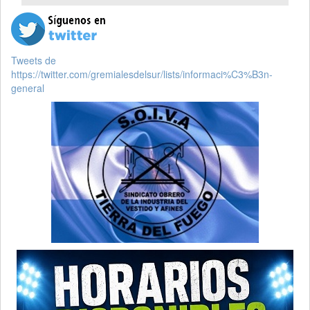
Tweets de
https://twitter.com/gremialesdelsur/lists/informaci%C3%B3n-
general