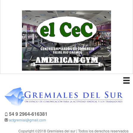
To
nav
54 9 2964-616381
actgremial@gmail.com
Copyright ©2018 Gremiales del sur | Todos los derechos reservados