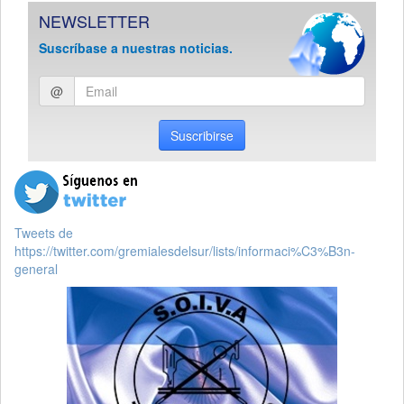
NEWSLETTER
Suscríbase a nuestras noticias.
Ingresar
@
email
Suscribirse
Tweets de
https://twitter.com/gremialesdelsur/lists/informaci%C3%B3n-
general