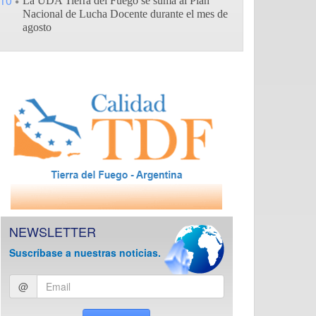
10
La UDA Tierra del Fuego se suma al Plan
Nacional de Lucha Docente durante el mes de
agosto
NEWSLETTER
Suscríbase a nuestras noticias.
Ingresar
@
email