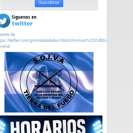
Suscribirse
weets de
tps://twitter.com/gremialesdelsur/lists/informaci%C3%B3n-
neral