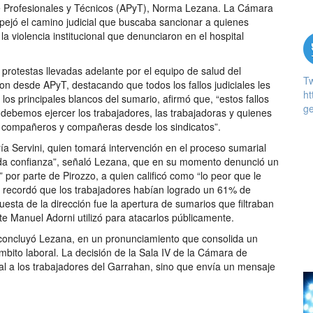
de Profesionales y Técnicos (APyT), Norma Lezana. La Cámara
espejó el camino judicial que buscaba sancionar a quienes
 la violencia institucional que denunciaron en el hospital
 protestas llevadas adelante por el equipo de salud del
T
ron desde APyT, destacando que todos los fallos judiciales les
ht
os principales blancos del sumario, afirmó que, “estos fallos
ge
 debemos ejercer los trabajadores, las trabajadoras y quienes
s compañeros y compañeras desde los sindicatos”.
ría Servini, quien tomará intervención en el proceso sumarial
 da confianza”, señaló Lezana, que en su momento denunció un
 por parte de Pirozzo, a quien calificó como “lo peor que le
te recordó que los trabajadores habían logrado un 61% de
esta de la dirección fue la apertura de sumarios que filtraban
e Manuel Adorni utilizó para atacarlos públicamente.
o”, concluyó Lezana, en un pronunciamiento que consolida un
mbito laboral. La decisión de la Sala IV de la Cámara de
l a los trabajadores del Garrahan, sino que envía un mensaje