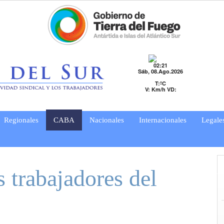
02:21
Sáb, 08.Ago.2026
T:ºC
V: Km/h VD:
Regionales
CABA
Nacionales
Internacionales
Legale
s trabajadores del