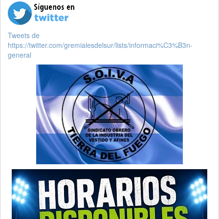
Tweets de
https://twitter.com/gremialesdelsur/lists/informaci%C3%B3n-
general