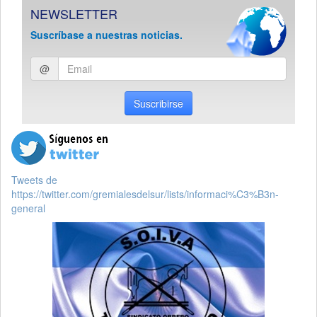
NEWSLETTER
Suscríbase a nuestras noticias.
Ingresar
@
email
Suscribirse
Tweets de
https://twitter.com/gremialesdelsur/lists/informaci%C3%B3n-
general