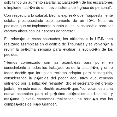
solicitando un aumento salarial, actualizaci�n de los escalafones
e implementaci�n de un nuevo sistema de ingreso de personal".
Con respecto a lo salarial, Bechis expres� que, "supuestamente
estaba presupuestado este aumento de un 10%. Nosotros
pedimos que se implemente cuanto antes, si es posible para ser
efectivo ahora con los haberes de febrero".
En relaci�n a estas solicitudes, los afiliados a la UEJN han
realizado asambleas en el edificio de Tribunales y se volver�n a
reunir la pr�xima semana para evaluar la evoluci�n de los
pedidos.
"Hemos comenzado con las asambleas para poner en
conocimiento a todos los trabajadores de la situaci�n, y entre
todos decidir que forma de reclamo adoptar para conseguirlo,
considerando la p�rdida del poder adquisitivo que venimos
sufriendo por la inflaci�n reinante", dijo el secretario del gremio
judicial. En este marco, Bechis expres� que, "convocamos a una
nueva asamblea para el pr�ximo mi�rcoles en Ushuaia, y
ma�ana (jueves) estaremos realizando una reuni�n con los
compa�eros de R�o Grande".