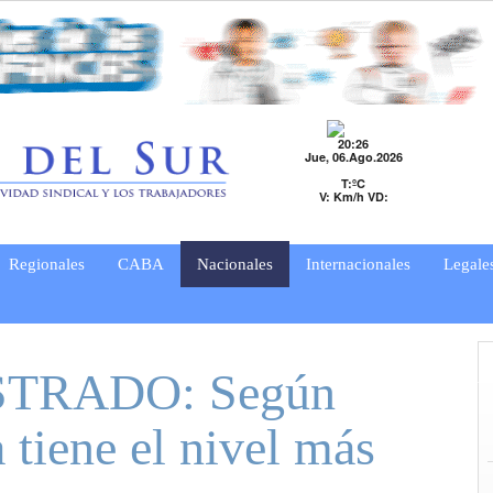
20:26
Jue, 06.Ago.2026
T:ºC
V: Km/h VD:
Regionales
CABA
Nacionales
Internacionales
Legale
TRADO: Según
tiene el nivel más