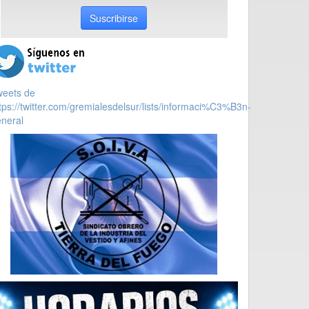
Suscribirse
weets de
tps://twitter.com/gremialesdelsur/lists/informaci%C3%B3n-
neral