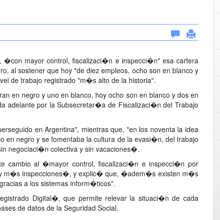
 �con mayor control, fiscalizaci�n e inspecci�n" esa cartera
gro, al sostener que hoy "de diez empleos, ocho son en blanco y
el de trabajo registrado "m�s alto de la historia".
ran en negro y uno en blanco, hoy ocho son en blanco y dos en
vada adelante por la Subsecretar�a de Fiscalizaci�n del Trabajo
rseguido en Argentina", mientras que, "en los noventa la idea
o en negro y se fomentaba la cultura de la evasi�n, del trabajo
 sin negociaci�n colectiva y sin vacaciones�.
 cambio al �mayor control, fiscalizaci�n e inspecci�n por
es y m�s inspecciones�, y explic� que, �adem�s existen m�s
 gracias a los sistemas inform�ticos".
gistrado Digital�, que permite relevar la situaci�n de cada
ses de datos de la Seguridad Social.