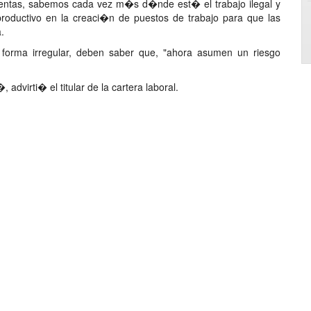
entas, sabemos cada vez m�s d�nde est� el trabajo ilegal y
oductivo en la creaci�n de puestos de trabajo para que las
.
n forma irregular, deben saber que, "ahora asumen un riesgo
dvirti� el titular de la cartera laboral.