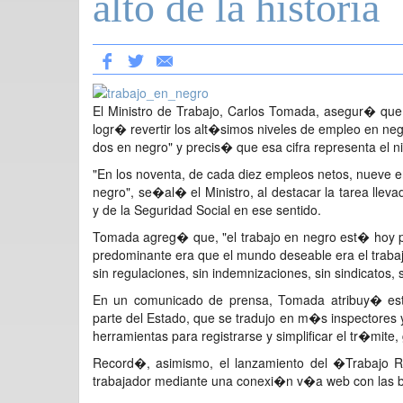
alto de la historia
El Ministro de Trabajo, Carlos Tomada, asegur� que,
logr� revertir los alt�simos niveles de empleo en ne
dos en negro" y precis� que esa cifra representa el niv
"En los noventa, de cada diez empleos netos, nueve e
negro", se�al� el Ministro, al destacar la tarea lle
y de la Seguridad Social en ese sentido.
Tomada agreg� que, "el trabajo en negro est� hoy pe
predominante era que el mundo deseable era el trabaj
sin regulaciones, sin indemnizaciones, sin sindicatos,
En un comunicado de prensa, Tomada atribuy� este
parte del Estado, que se tradujo en m�s inspector
herramientas para registrarse y simplificar el tr�mite,
Record�, asimismo, el lanzamiento del �Trabajo Re
trabajador mediante una conexi�n v�a web con las ba