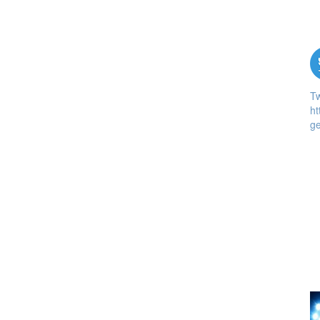
T
ht
ge