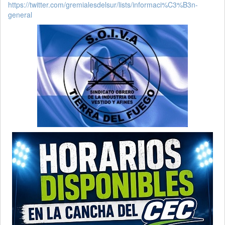
https://twitter.com/gremialesdelsur/lists/informaci%C3%B3n-
general