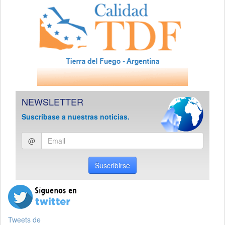
NEWSLETTER
Suscríbase a nuestras noticias.
Ingresar
@
email
Suscribirse
Tweets de