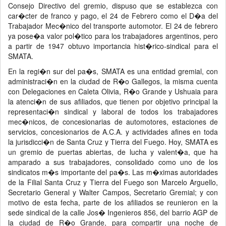
Consejo Directivo del gremio, dispuso que se establezca con
car�cter de franco y pago, el 24 de Febrero como el D�a del
Trabajador Mec�nico del transporte automotor. El 24 de febrero
ya pose�a valor pol�tico para los trabajadores argentinos, pero
a partir de 1947 obtuvo importancia hist�rico-sindical para el
SMATA.
En la regi�n sur del pa�s, SMATA es una entidad gremial, con
administraci�n en la ciudad de R�o Gallegos, la misma cuenta
con Delegaciones en Caleta Olivia, R�o Grande y Ushuaia para
la atenci�n de sus afiliados, que tienen por objetivo principal la
representaci�n sindical y laboral de todos los trabajadores
mec�nicos, de concesionarias de automotores, estaciones de
servicios, concesionarios de A.C.A. y actividades afines en toda
la jurisdicci�n de Santa Cruz y Tierra del Fuego. Hoy, SMATA es
un gremio de puertas abiertas, de lucha y valent�a, que ha
amparado a sus trabajadores, consolidado como uno de los
sindicatos m�s importante del pa�s. Las m�ximas autoridades
de la Filial Santa Cruz y Tierra del Fuego son Marcelo Arguello,
Secretario General y Walter Campos, Secretario Gremial; y con
motivo de esta fecha, parte de los afiliados se reunieron en la
sede sindical de la calle Jos� Ingenieros 856, del barrio AGP de
la ciudad de R�o Grande, para compartir una noche de