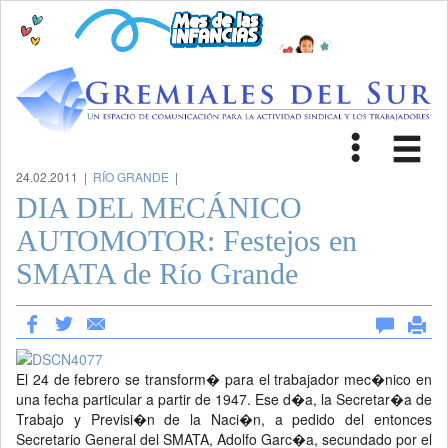
Toggle
Tog
navigat
nav
24.02.2011 |
RÍO GRANDE
|
DIA DEL MECÁNICO
AUTOMOTOR: Festejos en
SMATA de Río Grande
El 24 de febrero se transform� para el trabajador mec�nico en
una fecha particular a partir de 1947. Ese d�a, la Secretar�a de
Trabajo y Previsi�n de la Naci�n, a pedido del entonces
Secretario General del SMATA, Adolfo Garc�a, secundado por el