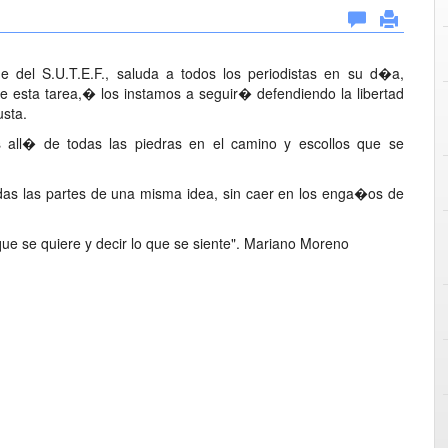
 del S.U.T.E.F., saluda a todos los periodistas en su d�a,
te esta tarea,� los instamos a seguir� defendiendo la libertad
usta.
all� de todas las piedras en el camino y escollos que se
todas las partes de una misma idea, sin caer en los enga�os de
ue se quiere y decir lo que se siente". Mariano Moreno