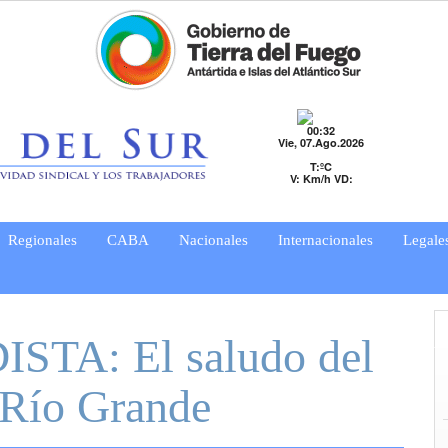
00:32
Vie, 07.Ago.2026
T:ºC
V: Km/h VD:
Regionales
CABA
Nacionales
Internacionales
Legale
STA: El saludo del
Río Grande