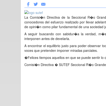
La Comisi�n Directiva de la Seccional R�o Grande
conocedores del esfuerzo realizado por llevar adelan
de opini�n como pilar fundamental de una sociedad j
A seguir buscando con sabidur�a la verdad, m�s 
interponen antes de develarla.
A encontrar el equilibrio justo para poder observar 
voces que pretenden imponer miradas parciales.
�Felices tiempos aquellos en que se puede sentir lo q
Comisi�n Directiva � SUTEF Seccional R�o Grande