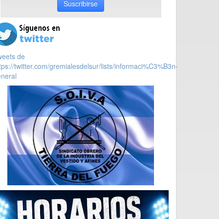
Suscribirse
weets de
tps://twitter.com/gremialesdelsur/lists/informaci%C3%B3n-
neral