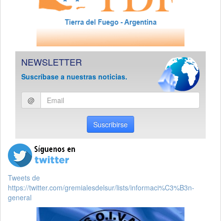
NEWSLETTER
Suscríbase a nuestras noticias.
Ingresar
@
email
Suscribirse
Tweets de
https://twitter.com/gremialesdelsur/lists/informaci%C3%B3n-
general