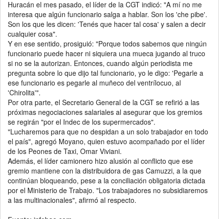
Huracán el mes pasado, el líder de la CGT indicó: "A mí no me
interesa que algún funcionario salga a hablar. Son los 'che pibe'.
Son los que les dicen: 'Tenés que hacer tal cosa' y salen a decir
cualquier cosa".
Y en ese sentido, prosiguió: "Porque todos sabemos que ningún
funcionario puede hacer ni siquiera una mueca jugando al truco
si no se la autorizan. Entonces, cuando algún periodista me
pregunta sobre lo que dijo tal funcionario, yo le digo: 'Pegarle a
ese funcionario es pegarle al muñeco del ventrílocuo, al
'Chirolita'".
Por otra parte, el Secretario General de la CGT se refirió a las
próximas negociaciones salariales al asegurar que los gremios
se regirán "por el Indec de los supermercados".
"Lucharemos para que no despidan a un solo trabajador en todo
el país", agregó Moyano, quien estuvo acompañado por el líder
de los Peones de Taxi, Omar Viviani.
Además, el líder camionero hizo alusión al conflicto que ese
gremio mantiene con la distribuidora de gas Camuzzi, a la que
continúan bloqueando, pese a la conciliación obligatoria dictada
por el Ministerio de Trabajo. "Los trabajadores no subsidiaremos
a las multinacionales", afirmó al respecto.