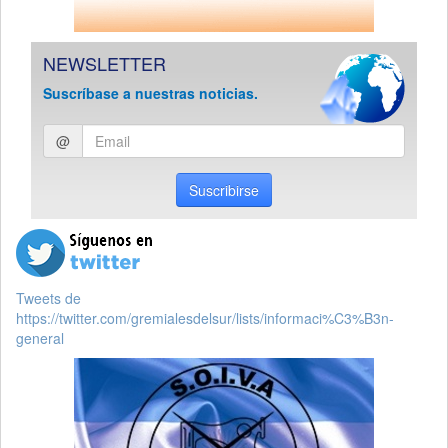
NEWSLETTER
Suscríbase a nuestras noticias.
Ingresar
@
email
Suscribirse
Tweets de
https://twitter.com/gremialesdelsur/lists/informaci%C3%B3n-
general