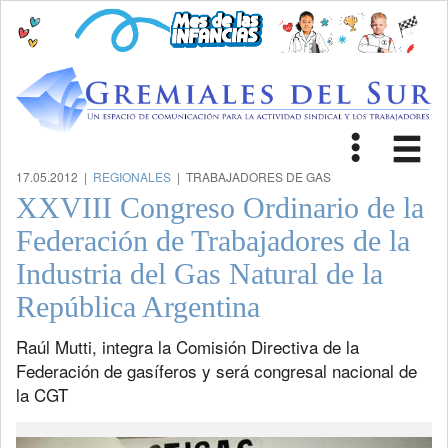
Toggle
Tog
navigat
nav
17.05.2012 |
REGIONALES
| TRABAJADORES DE GAS
XXVIII Congreso Ordinario de la
Federación de Trabajadores de la
Industria del Gas Natural de la
República Argentina
Raúl Mutti, integra la Comisión Directiva de la
Federación de gasíferos y será congresal nacional de
la CGT
Previous
Next