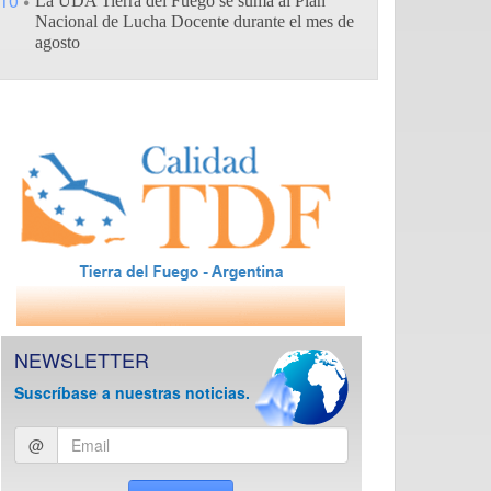
10
La UDA Tierra del Fuego se suma al Plan
Nacional de Lucha Docente durante el mes de
agosto
NEWSLETTER
Suscríbase a nuestras noticias.
Ingresar
@
email