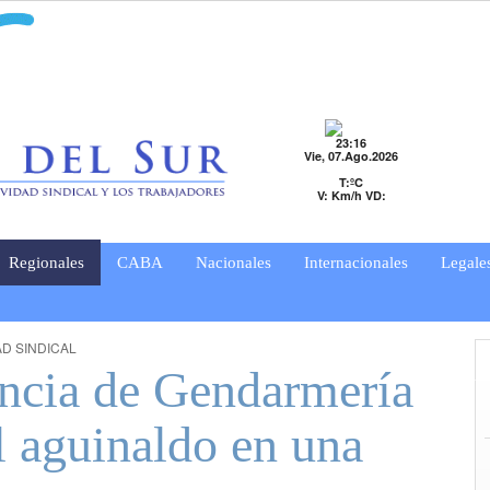
23:16
Vie, 07.Ago.2026
T:ºC
V: Km/h VD:
Regionales
CABA
Nacionales
Internacionales
Legale
AD SINDICAL
encia de Gendarmería
l aguinaldo en una