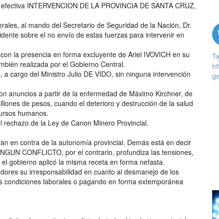
s, una efectiva INTERVENCION DE LA PROVINCIA DE SANTA CRUZ,
ales, al mando del Secretario de Seguridad de la Nación, Dr.
idente sobre el no envío de estas fuerzas para intervenir en
 con la presencia en forma excluyente de Ariel IVOVICH en su
T
ambién realizada por el Gobierno Central.
ht
s, a cargo del Ministro Julio DE VIDO, sin ninguna intervención
ge
con anuncios a partir de la enfermedad de Máximo Kirchner, de
llones de pesos, cuando el deterioro y destrucción de la salud
cursos humanos.
 el rechazo de la Ley de Canon Minero Provincial.
van en contra de la autonomía provincial. Demás está en decir
GUN CONFLICTO, por el contrario, profundiza las tensiones,
 el gobierno aplicó la misma receta en forma nefasta.
dores su irresponsabilidad en cuanto al desmanejo de los
más condiciones laborales o pagando en forma extemporánea