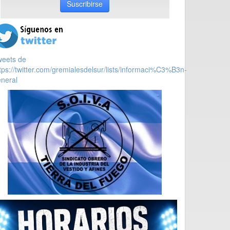
Suscribirse
weets de
tps://twitter.com/gremialesdelsur/lists/informaci%C3%B3n-
neral