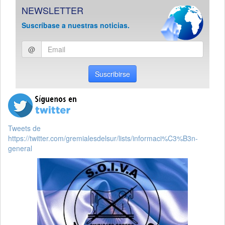
NEWSLETTER
Suscríbase a nuestras noticias.
Ingresar
@
email
Suscribirse
Tweets de
https://twitter.com/gremialesdelsur/lists/informaci%C3%B3n-
general