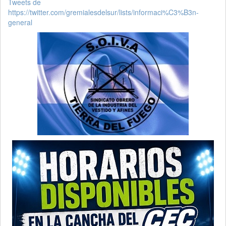
Tweets de
https://twitter.com/gremialesdelsur/lists/informaci%C3%B3n-
general