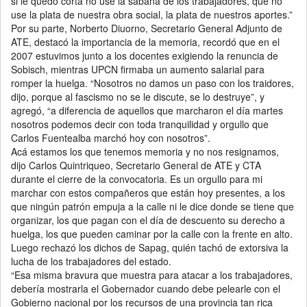
si le quedó corta no use la sábana de los trabajadores, que no
use la plata de nuestra obra social, la plata de nuestros aportes.”
Por su parte, Norberto Diuorno, Secretario General Adjunto de
ATE, destacó la importancia de la memoria, recordó que en el
2007 estuvimos junto a los docentes exigiendo la renuncia de
Sobisch, mientras UPCN firmaba un aumento salarial para
romper la huelga. “Nosotros no damos un paso con los traidores,
dijo, porque al fascismo no se le discute, se lo destruye”, y
agregó, “a diferencia de aquellos que marcharon el día martes
nosotros podemos decir con toda tranquilidad y orgullo que
Carlos Fuentealba marchó hoy con nosotros”.
Acá estamos los que tenemos memoria y no nos resignamos,
dijo Carlos Quintriqueo, Secretario General de ATE y CTA
durante el cierre de la convocatoria. Es un orgullo para mi
marchar con estos compañeros que están hoy presentes, a los
que ningún patrón empuja a la calle ni le dice donde se tiene que
organizar, los que pagan con el día de descuento su derecho a
huelga, los que pueden caminar por la calle con la frente en alto.
Luego rechazó los dichos de Sapag, quién tachó de extorsiva la
lucha de los trabajadores del estado.
“Esa misma bravura que muestra para atacar a los trabajadores,
debería mostrarla el Gobernador cuando debe pelearle con el
Gobierno nacional por los recursos de una provincia tan rica