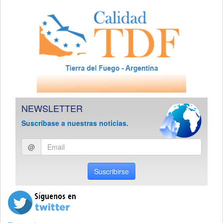
NEWSLETTER
Suscríbase a nuestras noticias.
Ingresar
@
email
Suscribirse