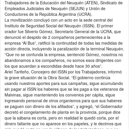
Trabajadores de la Educación del Neuquén (ATEN), Sindicato de
Empleados Judiciales de Neuquén (SEJUN) y Unión de
Conductores de la República Argentina (UCRA).
La movilización concluyó con un acto en la sede central del
Instituto de Seguridad Social del Neuquén (ISSN). El primer
orador fue Silverio Gómez, Secretario General de la UCRA, que
denunció el despido de 2 compañeros pertenecientes a la
empresa “Al Bus”, ratificó la continuidad de todas las medidas de
acción directa, incluyendo la paralización de la terminal Neuquén.
“Que no se confunda la empresa, sentenció Gómez, nosotros no
abandonamos a los compañeros, no somos esos dirigentes con
los que acuerdan a escondidas desde hace 30 años”.
Ariel Tarifeño, Concejero del ISSN por los Trabajadores, informó
la grave situación de la Obra Social. “El gobierno continúa
usando nuestros aportes para sus campañas, sigue acumulando
sin pagar al ISSN los haberes que se les paga a los veteranos de
Malvinas, sigue manteniendo los convenios per cápita, sigue
ingresando personal de otros organismos para que sus haberes
se paguen con dinero de los afiliados”, y agregó, “el Gobernador
decretó el congelamiento de planta en la provincia, porque dice
que la sábana es corta, pero en realidad le quedó corta, por el
dinero faltante que no aparece en los papeles, y le decimos que