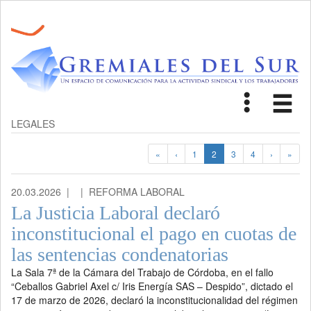
Toggle
Tog
navigat
nav
LEGALES
«
‹
1
2
3
4
›
»
20.03.2026 |
| REFORMA LABORAL
La Justicia Laboral declaró
inconstitucional el pago en cuotas de
las sentencias condenatorias
La Sala 7ª de la Cámara del Trabajo de Córdoba, en el fallo
“Ceballos Gabriel Axel c/ Iris Energía SAS – Despido”, dictado el
17 de marzo de 2026, declaró la inconstitucionalidad del régimen