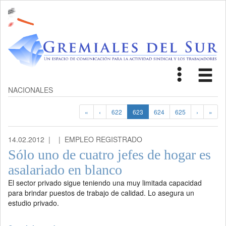
Toggle
Tog
navigat
nav
NACIONALES
«
‹
622
623
624
625
›
»
14.02.2012 |
| EMPLEO REGISTRADO
Sólo uno de cuatro jefes de hogar es
asalariado en blanco
El sector privado sigue teniendo una muy limitada capacidad
para brindar puestos de trabajo de calidad. Lo asegura un
estudio privado.