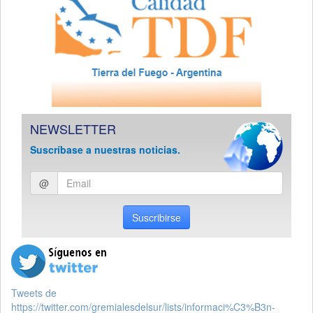
NEWSLETTER
Suscríbase a nuestras noticias.
Ingresar
@
email
Suscribirse
Tweets de
https://twitter.com/gremialesdelsur/lists/informaci%C3%B3n-