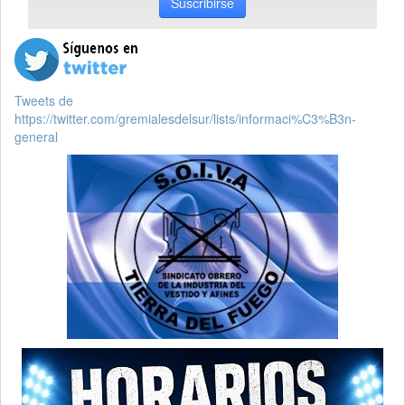
Suscribirse
Tweets de
https://twitter.com/gremialesdelsur/lists/informaci%C3%B3n-
general