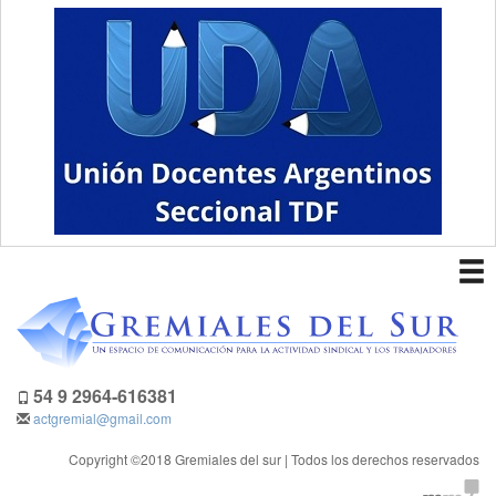
To
nav
54 9 2964-616381
actgremial@gmail.com
Copyright ©2018 Gremiales del sur | Todos los derechos reservados