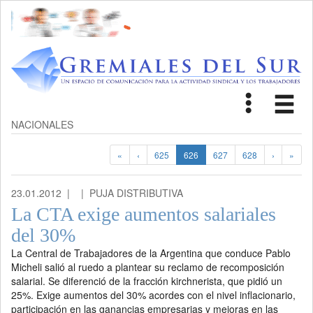
Toggle
Tog
navigat
nav
NACIONALES
«
‹
625
626
627
628
›
»
23.01.2012 |
| PUJA DISTRIBUTIVA
La CTA exige aumentos salariales
del 30%
La Central de Trabajadores de la Argentina que conduce Pablo
Micheli salió al ruedo a plantear su reclamo de recomposición
salarial. Se diferenció de la fracción kirchnerista, que pidió un
25%. Exige aumentos del 30% acordes con el nivel inflacionario,
participación en las ganancias empresarias y mejoras en las