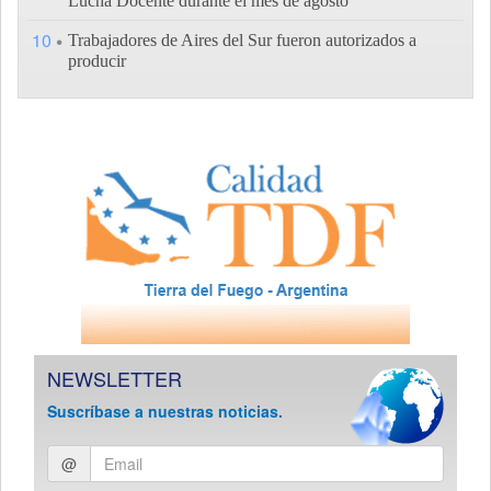
Lucha Docente durante el mes de agosto
10
Trabajadores de Aires del Sur fueron autorizados a
producir
NEWSLETTER
Suscríbase a nuestras noticias.
Ingresar
@
email