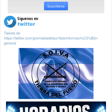
Suscribirse
Tweets de
https://twitter.com/gremialesdelsur/lists/informaci%C3%B3n-
general