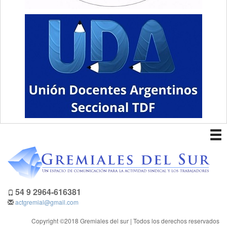
To
nav
54 9 2964-616381
actgremial@gmail.com
Copyright ©2018 Gremiales del sur | Todos los derechos reservados