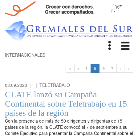
Toggle
Tog
navigat
nav
INTERNACIONALES
«
‹
4
5
6
7
›
»
08.09.2020 |
| TELETRABAJO
CLATE lanzó su Campaña
Continental sobre Teletrabajo en 15
países de la región
Con la presencia de más de 50 dirigentes y dirigentas de 15
países de la región, la CLATE convocó el 7 de septiembre a su
Comité Ejecutivo para presentar la Campaña Continental sobre el