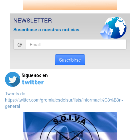
NEWSLETTER
Suscríbase a nuestras noticias.
Ingresar
@
email
Suscribirse
Tweets de
https://twitter.com/gremialesdelsur/lists/informaci%C3%B3n-
general