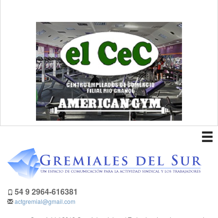
To
nav
54 9 2964-616381
actgremial@gmail.com