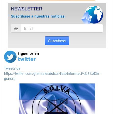
NEWSLETTER
Suscríbase a nuestras noticias.
Ingresar
@
email
Suscribirse
Tweets de
https://twitter.com/gremialesdelsur/lists/informaci%C3%B3n-
general