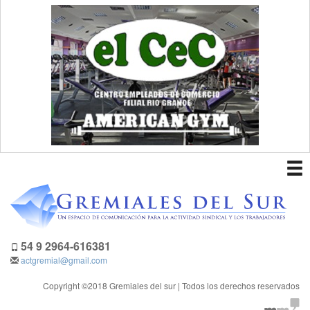
To
nav
54 9 2964-616381
actgremial@gmail.com
Copyright ©2018 Gremiales del sur | Todos los derechos reservados