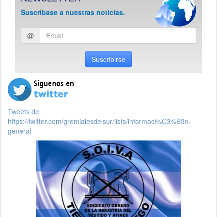
Suscríbase a nuestras noticias.
Ingresar
@
email
Suscribirse
Tweets de
https://twitter.com/gremialesdelsur/lists/informaci%C3%B3n-
general