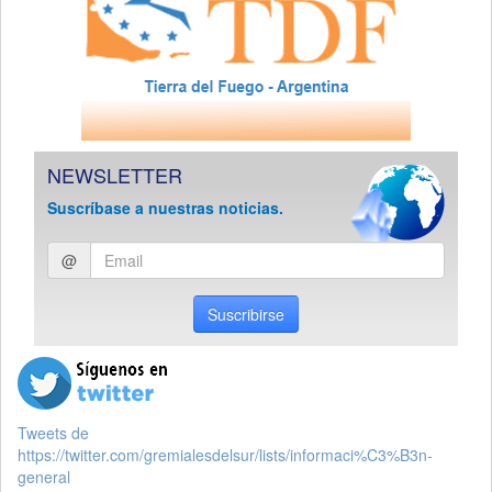
NEWSLETTER
Suscríbase a nuestras noticias.
Ingresar
@
email
Suscribirse
Tweets de
https://twitter.com/gremialesdelsur/lists/informaci%C3%B3n-
general