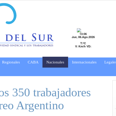
13:06
Jue, 06.Ago.2026
T:ºC
V: Km/h VD:
Regionales
CABA
Nacionales
Internacionales
Legale
os 350 trabajadores
reo Argentino