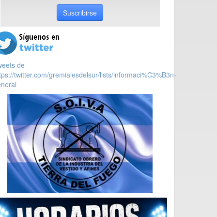
Suscribirse
weets de
tps://twitter.com/gremialesdelsur/lists/informaci%C3%B3n-
neral