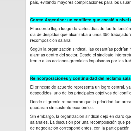
país, evitando mayores complicaciones para los usuar
Correo Argentino: un conflicto que escaló a nivel
El acuerdo llega luego de varios días de fuerte tens
ola de despidos que alcanzaba a unos 350 trabajadores
recomposición salarial.
Según la organización sindical, las cesantías podrían
alarmas dentro del sector. Desde el sindicato interp
frente a las acciones gremiales impulsadas por los tr
Reincorporaciones y continuidad del reclamo salar
El principio de acuerdo representa un logro central, ya
despedidos, uno de los principales objetivos del conflic
Desde el gremio remarcaron que la prioridad fue preser
quedaran sin sustento económico.
Sin embargo, la organización sindical dejó en claro que
salariales. La discusión por una recomposición que pe
de negociación correspondientes, con la participación 