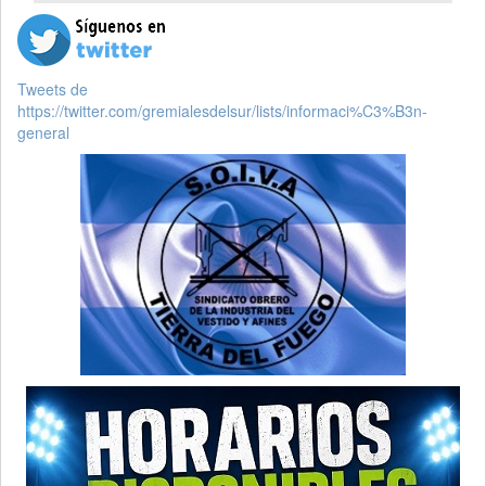
Tweets de
https://twitter.com/gremialesdelsur/lists/informaci%C3%B3n-
general