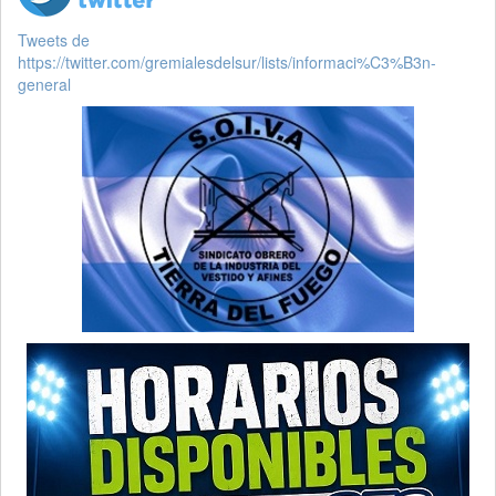
Tweets de
https://twitter.com/gremialesdelsur/lists/informaci%C3%B3n-
general