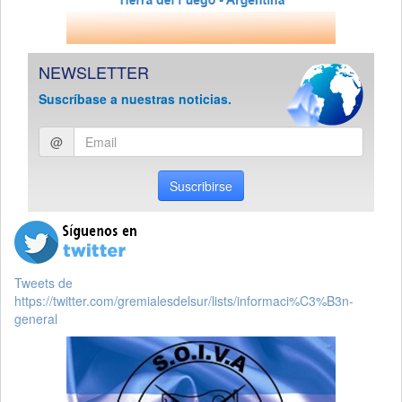
NEWSLETTER
Suscríbase a nuestras noticias.
Ingresar
@
email
Suscribirse
Tweets de
https://twitter.com/gremialesdelsur/lists/informaci%C3%B3n-
general