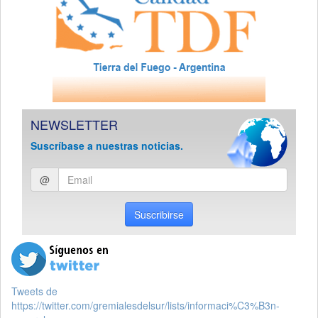
NEWSLETTER
Suscríbase a nuestras noticias.
Ingresar
@
email
Suscribirse
Tweets de
https://twitter.com/gremialesdelsur/lists/informaci%C3%B3n-