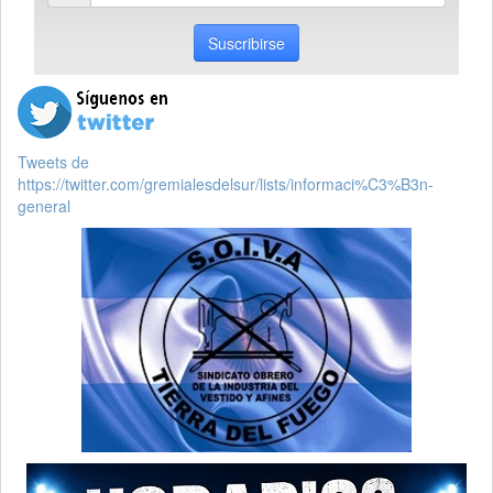
email
Suscribirse
Tweets de
https://twitter.com/gremialesdelsur/lists/informaci%C3%B3n-
general