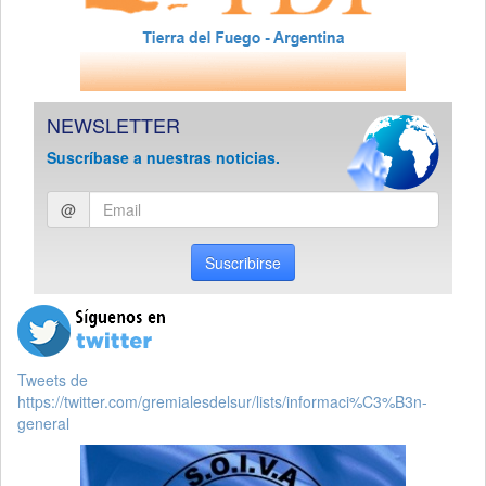
NEWSLETTER
Suscríbase a nuestras noticias.
Ingresar
@
email
Suscribirse
Tweets de
https://twitter.com/gremialesdelsur/lists/informaci%C3%B3n-
general