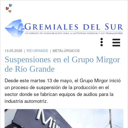
Toggle
Tog
navigat
nav
13.05.2026 |
RÍO GRANDE
| METALÚRGICOS
Suspensiones en el Grupo Mirgor
de Río Grande
Desde este martes 13 de mayo, el Grupo Mirgor inició
un proceso de suspensión de la producción en el
sector donde se fabrican equipos de audios para la
industria automotriz.
Previous
Next