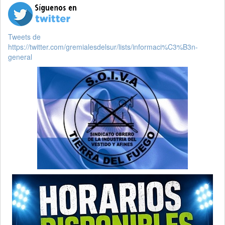
Tweets de
https://twitter.com/gremialesdelsur/lists/informaci%C3%B3n-
general