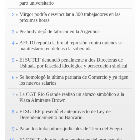
paro universitario
2
Mirgor podría desvincular a 300 trabajadores en las
próximas horas
3
Peabody dejó de fabricar en la Argentina
4
AFUDI repudia la brutal represión contra quienes se
manifestaron en defensa la soberanía
5
El SUTEF denunció penalmente a dos Directoras de
Ushuaia por falsedad ideológica y persecución sindical
6
Se homologó la última paritaria de Comercio y ya rigen
los nuevos salarios
7
La CGT Río Grande realizó un abrazo simbólico a la
Plaza Almirante Brown
8
El SUTEF presentó el anteproyecto de Ley de
Desendeudamiento no Bancario
9
Paran los trabajadores judiciales de Tierra del Fuego
10
FAGDUT advirtió sobre los riesgos del proyecto de