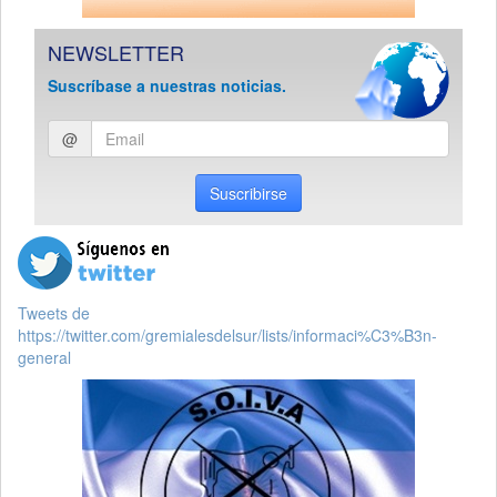
NEWSLETTER
Suscríbase a nuestras noticias.
Ingresar
@
email
Suscribirse
Tweets de
https://twitter.com/gremialesdelsur/lists/informaci%C3%B3n-
general